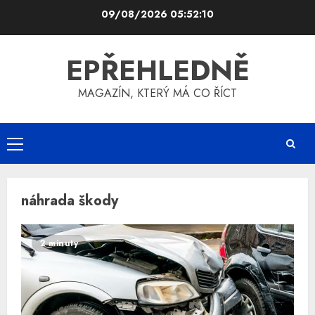
Skip
09/08/2026
05:52:10
to
content
EPŘEHLEDNĚ
MAGAZÍN, KTERÝ MÁ CO ŘÍCT
Primary
Menu
náhrada škody
2 minuty