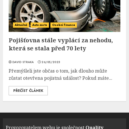
Aktuálně
Auto-moto
Osobní finance
Pojišťovna stále vyplácí za nehodu,
která se stala před 70 lety
DAVID STRAKA
26/05/2023
Přemýšleli jste občas o tom, jak dlouho může
zůstat otevřena pojistná událost? Pokud máte...
PŘEČÍST ČLÁNEK
Provozovatelem webu je společnost
Quality