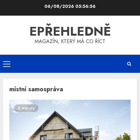
Skip
06/08/2026
05:56:56
to
content
EPŘEHLEDNĚ
MAGAZÍN, KTERÝ MÁ CO ŘÍCT
Primary
Menu
místní samospráva
3 minuty