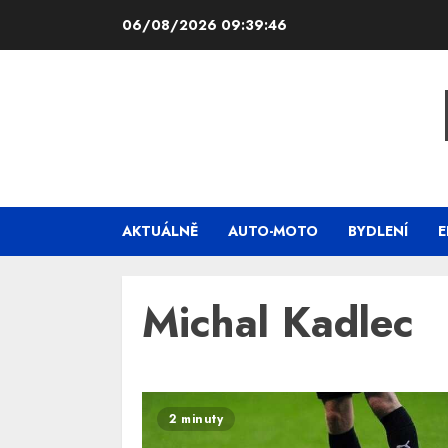
Skip
06/08/2026
09:39:46
to
content
AKTUÁLNĚ
AUTO-MOTO
BYDLENÍ
E
Michal Kadlec
2 minuty