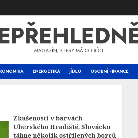
EPŘEHLEDN
MAGAZÍN, KTERÝ MÁ CO ŘÍCT
KONOMIKA
ENERGETIKA
JÍDLO
OSOBNÍ FINANCE
Zkušenosti v barvách
Uherského Hradiště. Slovácko
táhne několik ostřílených borců