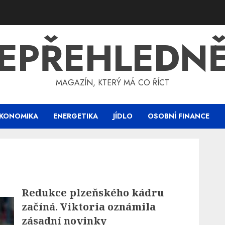
EPŘEHLEDN
MAGAZÍN, KTERÝ MÁ CO ŘÍCT
KONOMIKA
ENERGETIKA
JÍDLO
OSOBNÍ FINANCE
Redukce plzeňského kádru
začíná. Viktoria oznámila
zásadní novinky