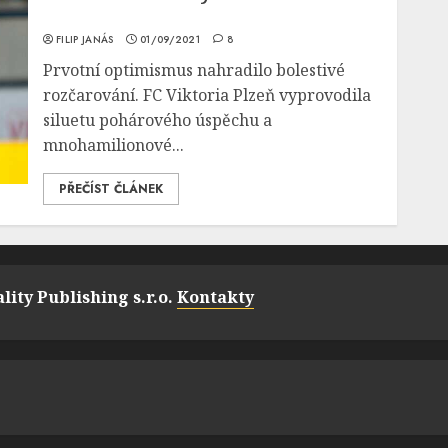
FILIP JANÁS
01/09/2021
8
Prvotní optimismus nahradilo bolestivé
rozčarování. FC Viktoria Plzeň vyprovodila
siluetu pohárového úspěchu a
mnohamilionové...
PŘEČÍST ČLÁNEK
lity Publishing s.r.o.
Kontakty