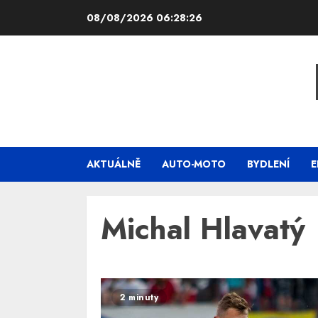
Skip
08/08/2026
06:28:27
to
content
AKTUÁLNĚ
AUTO-MOTO
BYDLENÍ
E
Michal Hlavatý
2 minuty