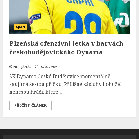
Sport
Plzeňská ofenzivní letka v barvách
českobudějovického Dynama
FILIP JANÁS
18/02/2021
SK Dynamo České Budějovice momentálně
zaujímá šestou příčku. Přílišné zásluhy bohužel
nenesou hráči, které...
PŘEČÍST ČLÁNEK