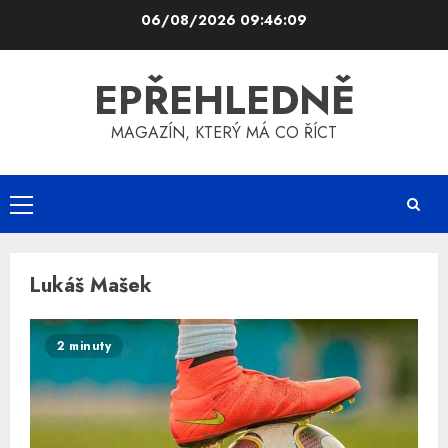
Skip
06/08/2026
09:46:09
to
content
EPŘEHLEDNĚ
MAGAZÍN, KTERÝ MÁ CO ŘÍCT
Primary
Menu
Lukáš Mašek
2 minuty