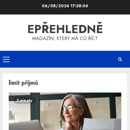
Skip
06/08/2026
17:28:06
to
content
EPŘEHLEDNĚ
MAGAZÍN, KTERÝ MÁ CO ŘÍCT
Primary
Menu
limit příjmů
3 minuty