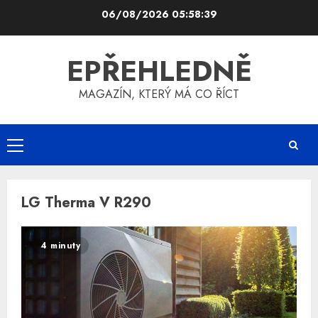
Skip
06/08/2026
05:58:39
to
content
EPŘEHLEDNĚ
MAGAZÍN, KTERÝ MÁ CO ŘÍCT
Primary
Menu
LG Therma V R290
4 minuty