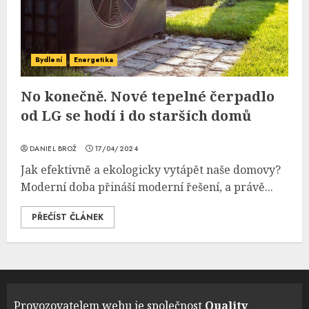
Bydlení
Energetika
No konečně. Nové tepelné čerpadlo
od LG se hodí i do starších domů
DANIEL BROŽ
17/04/2024
Jak efektivně a ekologicky vytápět naše domovy?
Moderní doba přináší moderní řešení, a právě...
PŘEČÍST ČLÁNEK
Provozovatelem webu je společnost
Quality