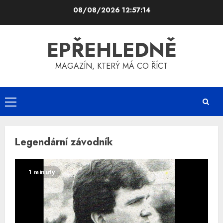
Skip
08/08/2026
12:57:14
to
content
EPŘEHLEDNĚ
MAGAZÍN, KTERÝ MÁ CO ŘÍCT
Primary
Menu
Legendární závodník
1 minuty