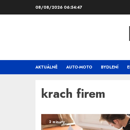
Skip
08/08/2026
06:54:47
to
content
AKTUÁLNĚ
AUTO-MOTO
BYDLENÍ
E
krach firem
2 minuty