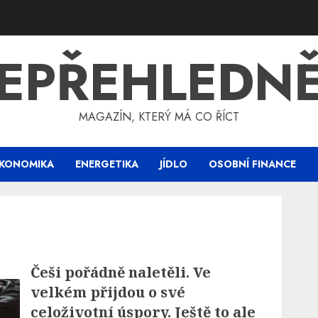
EPŘEHLEDN
MAGAZÍN, KTERÝ MÁ CO ŘÍCT
KONOMIKA
ENERGETIKA
JÍDLO
OSOBNÍ FINANCE
Češi pořádně naletěli. Ve
velkém přijdou o své
celoživotní úspory. Ještě to ale