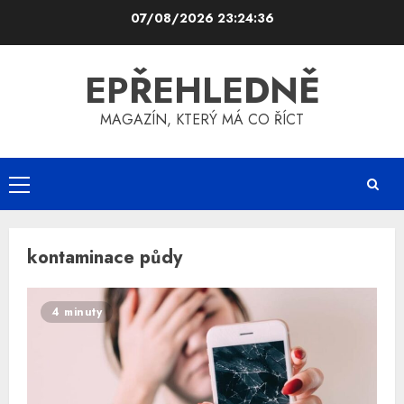
Skip
07/08/2026
23:24:36
to
content
EPŘEHLEDNĚ
MAGAZÍN, KTERÝ MÁ CO ŘÍCT
Primary
Menu
kontaminace půdy
4 minuty