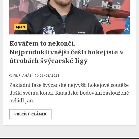
Sport
Kovářem to nekončí.
Nejproduktivnější čeští hokejisté v
útrobách švýcarské ligy
FILIP JANÁS
06/04/2021
Základní fáze švýcarské nejvyšší hokejové soutěže
došla svému konci. Kanadské bodování zaslouženě
ovládl Jan...
PŘEČÍST ČLÁNEK