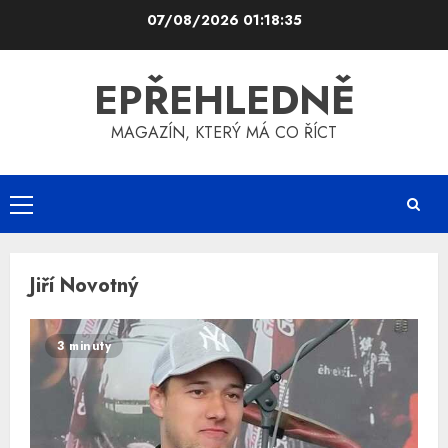
Skip
07/08/2026
01:18:35
to
content
EPŘEHLEDNĚ
MAGAZÍN, KTERÝ MÁ CO ŘÍCT
Primary
Menu
Jiří Novotný
3 minuty