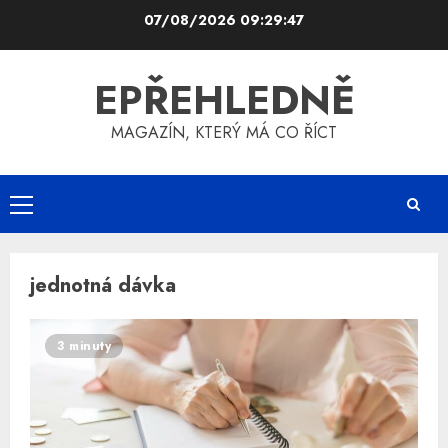
Skip
07/08/2026
09:29:47
to
content
EPŘEHLEDNĚ
MAGAZÍN, KTERÝ MÁ CO ŘÍCT
Primary
Menu
jednotná dávka
3 minuty