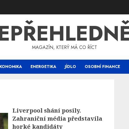
EPŘEHLEDN
MAGAZÍN, KTERÝ MÁ CO ŘÍCT
KONOMIKA
ENERGETIKA
JÍDLO
OSOBNÍ FINANCE
Liverpool shání posily.
Zahraniční média představila
horké kandidáty