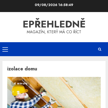
Skip
09/08/2026
16:58:49
to
content
EPŘEHLEDNĚ
MAGAZÍN, KTERÝ MÁ CO ŘÍCT
Primary
Menu
izolace domu
4 minuty