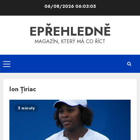
Skip
06/08/2026
06:03:05
to
content
EPŘEHLEDNĚ
MAGAZÍN, KTERÝ MÁ CO ŘÍCT
Primary
Menu
Ion Țiriac
3 minuty