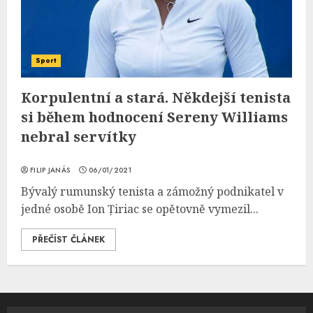
Sport
Korpulentní a stará. Někdejší tenista
si během hodnocení Sereny Williams
nebral servítky
FILIP JANÁS
06/01/2021
Bývalý rumunský tenista a zámožný podnikatel v
jedné osobě Ion Țiriac se opětovně vymezil...
PŘEČÍST ČLÁNEK