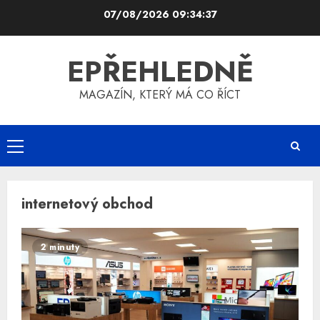
Skip
07/08/2026
09:34:38
to
content
EPŘEHLEDNĚ
MAGAZÍN, KTERÝ MÁ CO ŘÍCT
Primary
Menu
internetový obchod
2 minuty