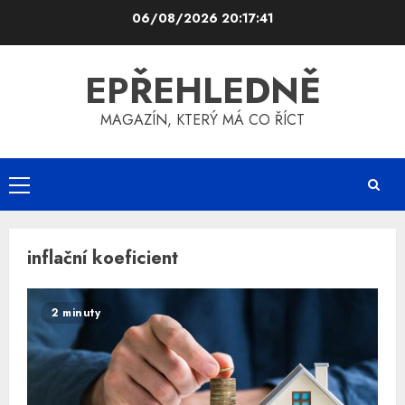
Skip
06/08/2026
20:17:42
to
content
EPŘEHLEDNĚ
MAGAZÍN, KTERÝ MÁ CO ŘÍCT
Primary
Menu
inflační koeficient
2 minuty