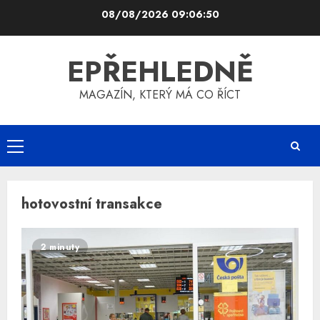
Skip
08/08/2026
09:06:50
to
content
EPŘEHLEDNĚ
MAGAZÍN, KTERÝ MÁ CO ŘÍCT
Primary
Menu
hotovostní transakce
2 minuty