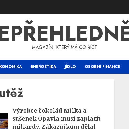
EPŘEHLEDN
MAGAZÍN, KTERÝ MÁ CO ŘÍCT
KONOMIKA
ENERGETIKA
JÍDLO
OSOBNÍ FINANCE
utěž
Výrobce čokolád Milka a
sušenek Opavia musí zaplatit
miliardy. Zákazníkům dělal