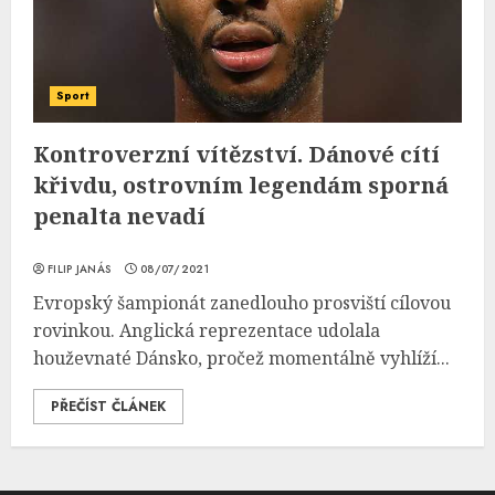
Sport
Kontroverzní vítězství. Dánové cítí
křivdu, ostrovním legendám sporná
penalta nevadí
FILIP JANÁS
08/07/2021
Evropský šampionát zanedlouho prosviští cílovou
rovinkou. Anglická reprezentace udolala
houževnaté Dánsko, pročež momentálně vyhlíží...
PŘEČÍST ČLÁNEK