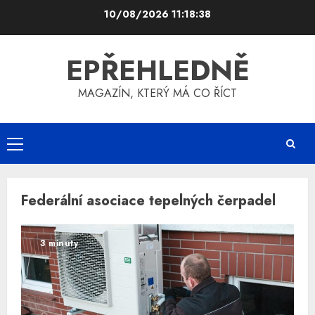
Skip
10/08/2026
11:18:39
to
content
EPŘEHLEDNĚ
MAGAZÍN, KTERÝ MÁ CO ŘÍCT
Primary
Menu
Federální asociace tepelných čerpadel
3 minuty