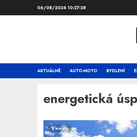
Skip
06/08/2026
10:27:28
to
content
AKTUÁLNĚ
AUTO-MOTO
BYDLENÍ
E
energetická ús
2 minuty