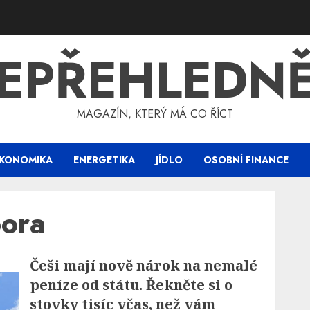
EPŘEHLEDN
MAGAZÍN, KTERÝ MÁ CO ŘÍCT
KONOMIKA
ENERGETIKA
JÍDLO
OSOBNÍ FINANCE
pora
Češi mají nově nárok na nemalé
peníze od státu. Řekněte si o
stovky tisíc včas, než vám