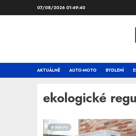
Skip
07/08/2026
01:49:40
to
content
AKTUÁLNĚ
AUTO-MOTO
BYDLENÍ
E
ekologické reg
3 minuty