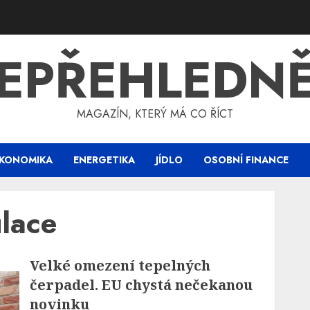
EPŘEHLEDN
MAGAZÍN, KTERÝ MÁ CO ŘÍCT
KONOMIKA
ENERGETIKA
JÍDLO
OSOBNÍ FINANCE
ulace
Velké omezení tepelných
čerpadel. EU chystá nečekanou
novinku