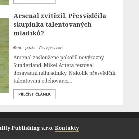
Arsenal zvítězil. Přesvědčila
skupinka talentovaných
mladíků?
FILIP JANÁS
22/12/2021
Arsenal zaslouženě pokořil nevýrazný
Sunderland. Mikel Arteta testoval
dosavadní náhradníky. Nakolik přesvědčili
talentovaní odchovanci...
PŘEČÍST ČLÁNEK
lity Publishing s.r.o.
Kontakty