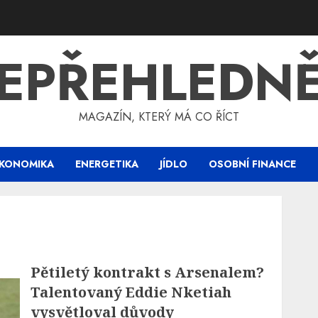
EPŘEHLEDN
MAGAZÍN, KTERÝ MÁ CO ŘÍCT
KONOMIKA
ENERGETIKA
JÍDLO
OSOBNÍ FINANCE
Pětiletý kontrakt s Arsenalem?
Talentovaný Eddie Nketiah
vysvětloval důvody