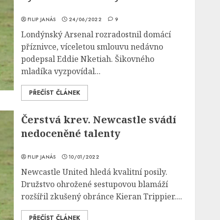
FILIP JANÁS
24/06/2022
9
Londýnský Arsenal rozradostnil domácí
příznivce, víceletou smlouvu nedávno
podepsal Eddie Nketiah. Šikovného
mladíka vyzpovídal...
PŘEČÍST ČLÁNEK
Čerstvá krev. Newcastle svádí
nedoceněné talenty
FILIP JANÁS
10/01/2022
Newcastle United hledá kvalitní posily.
Družstvo ohrožené sestupovou blamáží
rozšířil zkušený obránce Kieran Trippier....
PŘEČÍST ČLÁNEK