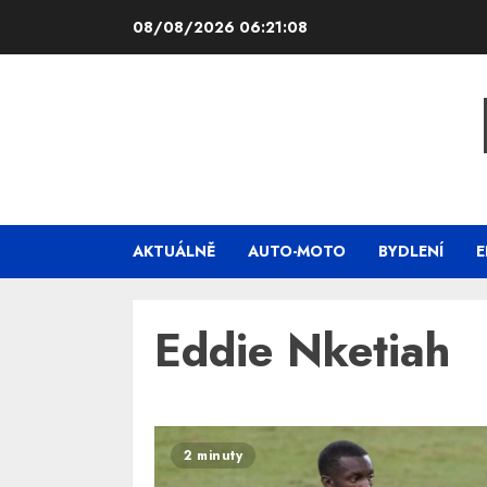
Skip
08/08/2026
06:21:08
to
content
AKTUÁLNĚ
AUTO-MOTO
BYDLENÍ
E
Eddie Nketiah
2 minuty