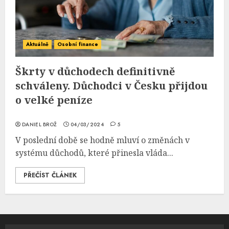
Aktuálně
Osobní finance
Škrty v důchodech definitivně
schváleny. Důchodci v Česku přijdou
o velké peníze
DANIEL BROŽ
04/03/2024
5
V poslední době se hodně mluví o změnách v
systému důchodů, které přinesla vláda...
PŘEČÍST ČLÁNEK