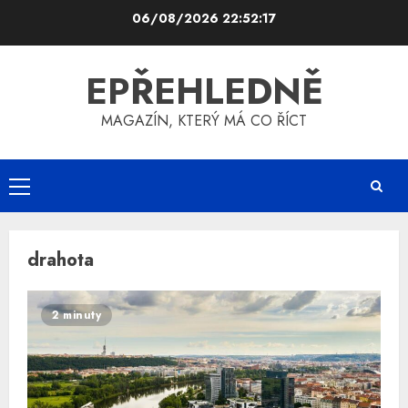
Skip
06/08/2026
22:52:17
to
content
EPŘEHLEDNĚ
MAGAZÍN, KTERÝ MÁ CO ŘÍCT
Primary
Menu
drahota
2 minuty