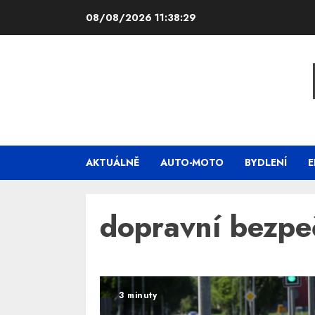
Skip
08/08/2026
11:38:29
to
content
AKTUÁLNĚ
AUTO-MOTO
BYDLENÍ
E
dopravní bezpe
3 minuty