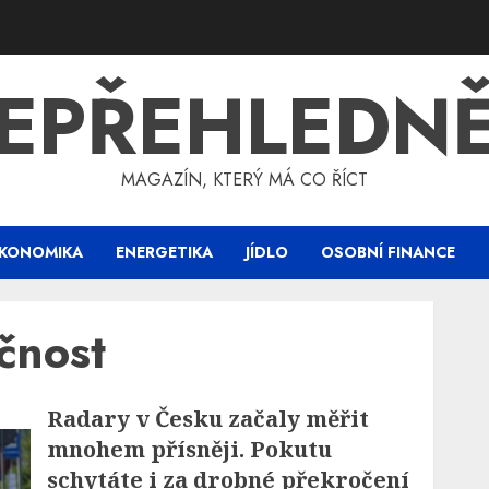
EPŘEHLEDN
MAGAZÍN, KTERÝ MÁ CO ŘÍCT
KONOMIKA
ENERGETIKA
JÍDLO
OSOBNÍ FINANCE
čnost
Radary v Česku začaly měřit
mnohem přísněji. Pokutu
schytáte i za drobné překročení