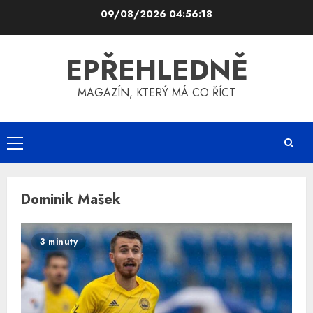
Skip
09/08/2026
04:56:18
to
content
EPŘEHLEDNĚ
MAGAZÍN, KTERÝ MÁ CO ŘÍCT
Primary
Menu
Dominik Mašek
3 minuty