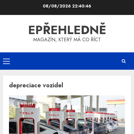
Skip
08/08/2026
22:40:46
to
content
EPŘEHLEDNĚ
MAGAZÍN, KTERÝ MÁ CO ŘÍCT
Primary
Menu
depreciace vozidel
3 minuty