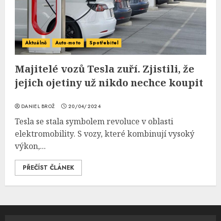
Aktuálně
Auto-moto
Spotřebitel
Majitelé vozů Tesla zuří. Zjistili, že
jejich ojetiny už nikdo nechce koupit
DANIEL BROŽ
20/04/2024
Tesla se stala symbolem revoluce v oblasti
elektromobility. S vozy, které kombinují vysoký
výkon,...
PŘEČÍST ČLÁNEK