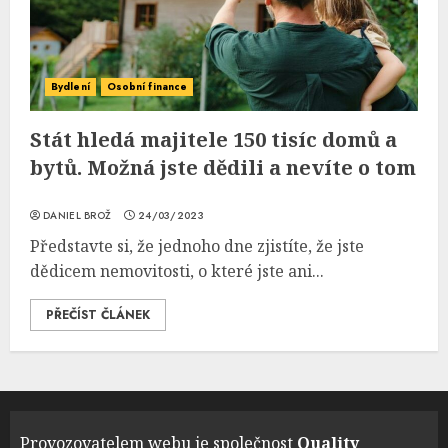
Bydlení
Osobní finance
Stát hledá majitele 150 tisíc domů a
bytů. Možná jste dědili a nevíte o tom
DANIEL BROŽ
24/03/2023
Představte si, že jednoho dne zjistíte, že jste
dědicem nemovitosti, o které jste ani...
PŘEČÍST ČLÁNEK
Provozovatelem webu je společnost
Quality