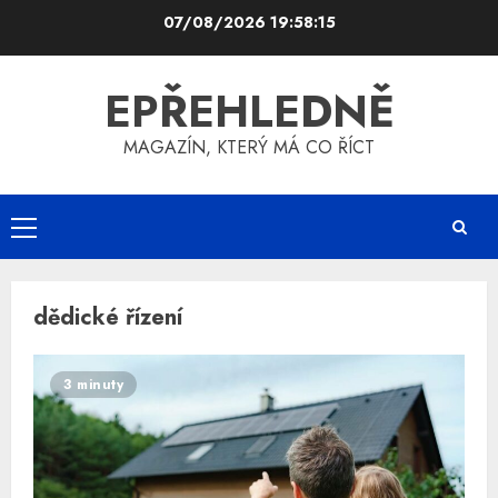
Skip
07/08/2026
19:58:15
to
content
EPŘEHLEDNĚ
MAGAZÍN, KTERÝ MÁ CO ŘÍCT
Primary
Menu
dědické řízení
3 minuty