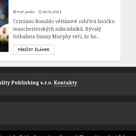
FILIP JANÁS
09/10/2022
Cristiano Ronaldo většinově zahřívá lavičku
manchesterských náhradníků. Bývalý
fotbalista Danny Murphy věří, že ho...
PŘEČÍST ČLÁNEK
lity Publishing s.r.o.
Kontakty