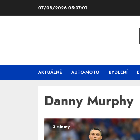
Skip
07/08/2026
05:37:02
to
content
AKTUÁLNĚ
AUTO-MOTO
BYDLENÍ
E
Danny Murphy
3 minuty