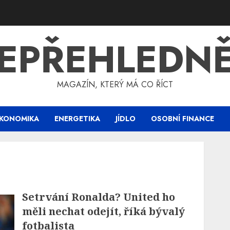
EPŘEHLEDN
MAGAZÍN, KTERÝ MÁ CO ŘÍCT
KONOMIKA
ENERGETIKA
JÍDLO
OSOBNÍ FINANCE
Setrvání Ronalda? United ho
měli nechat odejít, říká bývalý
fotbalista