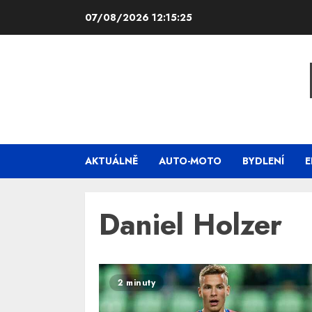
Skip
07/08/2026
12:15:26
to
content
AKTUÁLNĚ
AUTO-MOTO
BYDLENÍ
E
Daniel Holzer
2 minuty