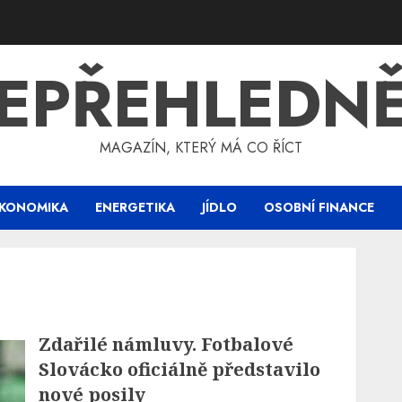
EPŘEHLEDN
MAGAZÍN, KTERÝ MÁ CO ŘÍCT
KONOMIKA
ENERGETIKA
JÍDLO
OSOBNÍ FINANCE
Zdařilé námluvy. Fotbalové
Slovácko oficiálně představilo
nové posily