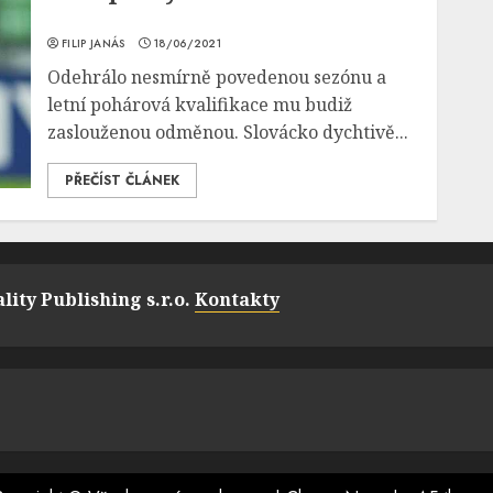
FILIP JANÁS
18/06/2021
Odehrálo nesmírně povedenou sezónu a
letní pohárová kvalifikace mu budiž
zaslouženou odměnou. Slovácko dychtivě...
PŘEČÍST ČLÁNEK
lity Publishing s.r.o.
Kontakty