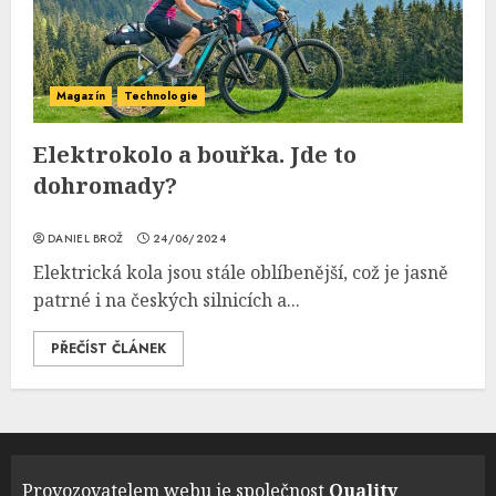
Magazín
Technologie
Elektrokolo a bouřka. Jde to
dohromady?
DANIEL BROŽ
24/06/2024
Elektrická kola jsou stále oblíbenější, což je jasně
patrné i na českých silnicích a...
PŘEČÍST ČLÁNEK
Provozovatelem webu je společnost
Quality