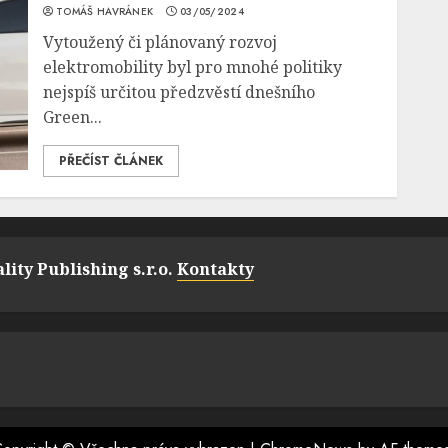
TOMÁŠ HAVRÁNEK
03/05/2024
Vytoužený či plánovaný rozvoj
elektromobility byl pro mnohé politiky
nejspíš určitou předzvěstí dnešního
Green...
PŘEČÍST ČLÁNEK
lity Publishing s.r.o.
Kontakty