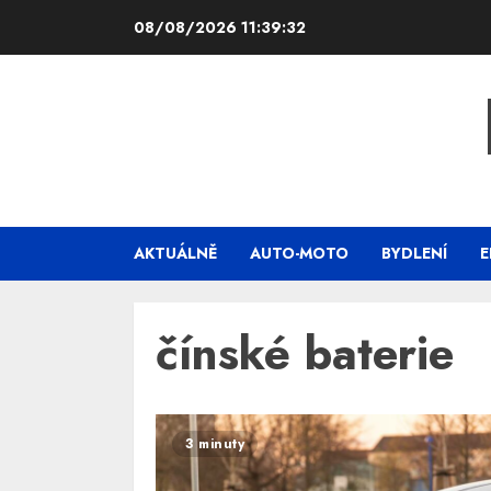
Skip
08/08/2026
11:39:33
to
content
AKTUÁLNĚ
AUTO-MOTO
BYDLENÍ
E
čínské baterie
3 minuty