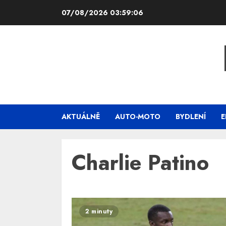
Skip
07/08/2026
03:59:06
to
content
AKTUÁLNĚ
AUTO-MOTO
BYDLENÍ
E
Charlie Patino
2 minuty