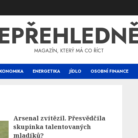
EPŘEHLEDN
MAGAZÍN, KTERÝ MÁ CO ŘÍCT
KONOMIKA
ENERGETIKA
JÍDLO
OSOBNÍ FINANCE
Arsenal zvítězil. Přesvědčila
skupinka talentovaných
mladíků?