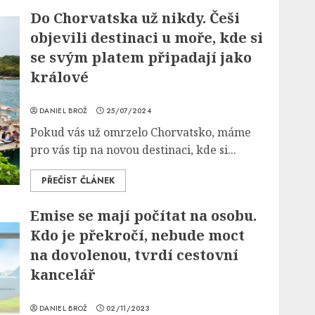
Do Chorvatska už nikdy. Češi
objevili destinaci u moře, kde si
se svým platem připadají jako
králové
DANIEL BROŽ
25/07/2024
Pokud vás už omrzelo Chorvatsko, máme
pro vás tip na novou destinaci, kde si...
PŘEČÍST ČLÁNEK
Emise se mají počítat na osobu.
Kdo je překročí, nebude moct
na dovolenou, tvrdí cestovní
kancelář
DANIEL BROŽ
02/11/2023