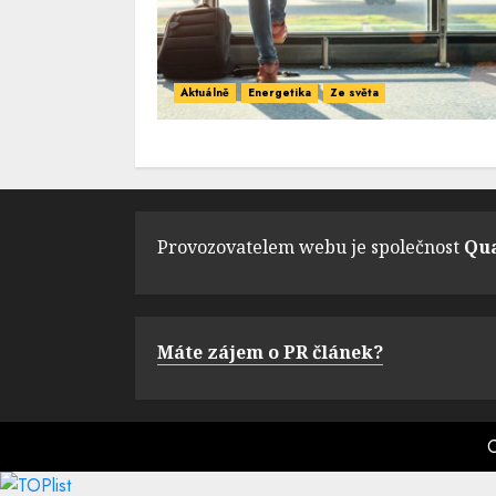
Aktuálně
Energetika
Ze světa
Provozovatelem webu je společnost
Qua
Máte zájem o PR článek?
C