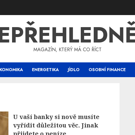
EPŘEHLEDN
MAGAZÍN, KTERÝ MÁ CO ŘÍCT
KONOMIKA
ENERGETIKA
JÍDLO
OSOBNÍ FINANCE
U vaší banky si nově musíte
vyřídit důležitou věc. Jinak
přijdete o peníze