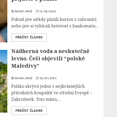
DANIEL BROŽ
12/08/2024
Pokud jste někdy platili kartou v zahraničí
nebo jste si vybírali hotovost z bankomatu...
PŘEČÍST ČLÁNEK
Nádherná voda a neskutečně
levno. Češi objevili “polské
Maledivy”
DANIEL BROŽ
26/07/2024
Polsko skrývá jedno z nejkrásnějších
přírodních koupališť ve střední Evropě –
Zakrzówek. Toto místo,...
PŘEČÍST ČLÁNEK