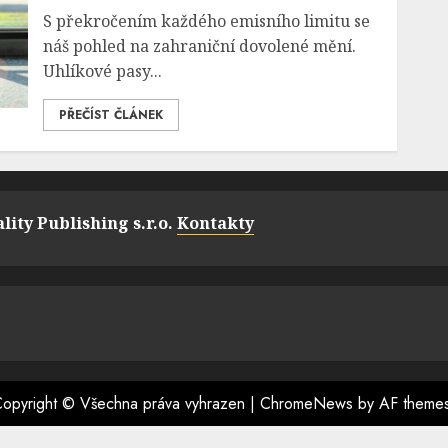
S překročením každého emisního limitu se
náš pohled na zahraniční dovolené mění.
Uhlíkové pasy...
PŘEČÍST ČLÁNEK
lity Publishing s.r.o.
Kontakty
opyright © Všechna práva vyhrazen
|
ChromeNews
by AF theme