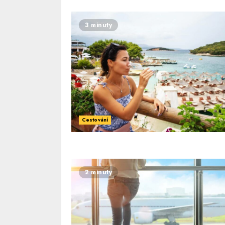
3 minuty
Cestování
2 minuty