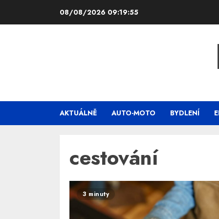
Skip
08/08/2026
09:19:55
to
content
AKTUÁLNĚ
AUTO-MOTO
BYDLENÍ
E
cestování
3 minuty