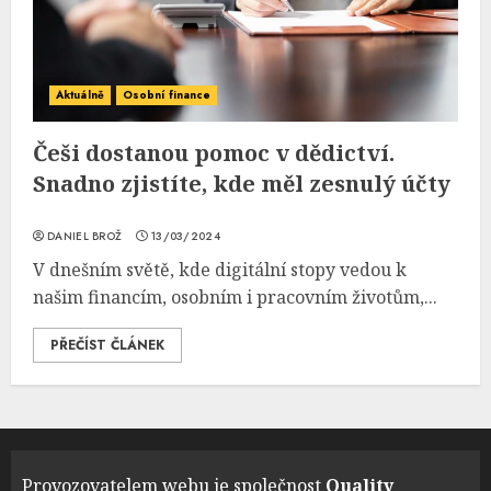
Aktuálně
Osobní finance
Češi dostanou pomoc v dědictví.
Snadno zjistíte, kde měl zesnulý účty
DANIEL BROŽ
13/03/2024
V dnešním světě, kde digitální stopy vedou k
našim financím, osobním i pracovním životům,...
PŘEČÍST ČLÁNEK
Provozovatelem webu je společnost
Quality