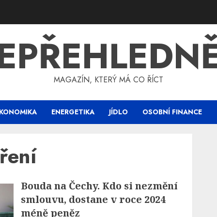
EPŘEHLEDN
MAGAZÍN, KTERÝ MÁ CO ŘÍCT
KONOMIKA
ENERGETIKA
JÍDLO
OSOBNÍ FINANCE
ření
Bouda na Čechy. Kdo si nezmění
smlouvu, dostane v roce 2024
méně peněz