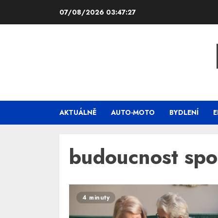
Skip
07/08/2026
03:47:27
to
content
AKTUÁLNĚ
AUTO-MOTO
BYDLENÍ
E
budoucnost spo
4 minuty