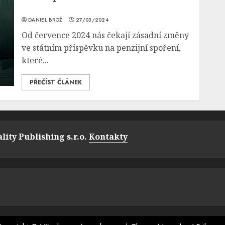
DANIEL BROŽ
27/03/2024
Od července 2024 nás čekají zásadní změny
ve státním příspěvku na penzijní spoření,
které...
PŘEČÍST ČLÁNEK
lity Publishing s.r.o.
Kontakty