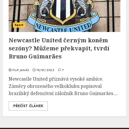
Sport
Newcastle United černým koněm
sezóny? Můžeme překvapit, tvrdí
Bruno Guimarães
FILIP JANÁS
19/07/2022
7
Newcastle United přiznává vysoké ambice.
Záměry obrozeného velkoklubu popisoval
brazilský defenzivní záložník Bruno Guimarães....
PŘEČÍST ČLÁNEK