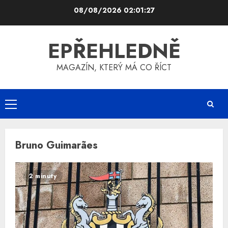
Skip
08/08/2026
02:01:27
to
content
EPŘEHLEDNĚ
MAGAZÍN, KTERÝ MÁ CO ŘÍCT
Primary
Menu
Bruno Guimarães
2 minuty