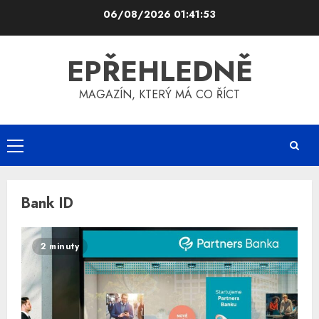
Skip
06/08/2026
01:41:54
to
content
EPŘEHLEDNĚ
MAGAZÍN, KTERÝ MÁ CO ŘÍCT
Primary
Menu
Bank ID
2 minuty