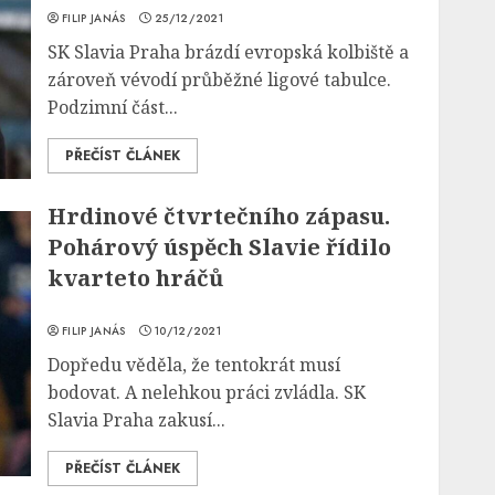
FILIP JANÁS
25/12/2021
SK Slavia Praha brázdí evropská kolbiště a
zároveň vévodí průběžné ligové tabulce.
Podzimní část...
PŘEČÍST ČLÁNEK
Hrdinové čtvrtečního zápasu.
Pohárový úspěch Slavie řídilo
kvarteto hráčů
FILIP JANÁS
10/12/2021
Dopředu věděla, že tentokrát musí
bodovat. A nelehkou práci zvládla. SK
Slavia Praha zakusí...
PŘEČÍST ČLÁNEK