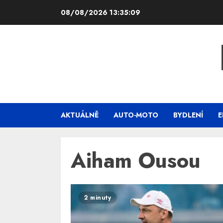
Skip
08/08/2026
13:35:10
to
content
AKTUÁLNĚ
AUTO-MOTO
BYDLENÍ
E
Aiham Ousou
2 minuty