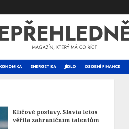
EPŘEHLEDN
MAGAZÍN, KTERÝ MÁ CO ŘÍCT
KONOMIKA
ENERGETIKA
JÍDLO
OSOBNÍ FINANCE
Klíčové postavy. Slavia letos
věřila zahraničním talentům