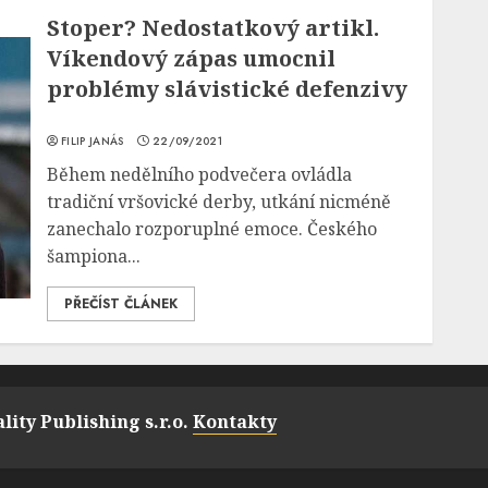
Stoper? Nedostatkový artikl.
Víkendový zápas umocnil
problémy slávistické defenzivy
FILIP JANÁS
22/09/2021
Během nedělního podvečera ovládla
tradiční vršovické derby, utkání nicméně
zanechalo rozporuplné emoce. Českého
šampiona...
PŘEČÍST ČLÁNEK
lity Publishing s.r.o.
Kontakty