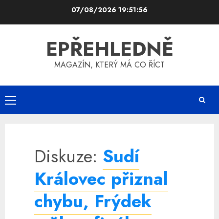
Skip
07/08/2026
19:51:56
to
content
EPŘEHLEDNĚ
MAGAZÍN, KTERÝ MÁ CO ŘÍCT
Primary
Menu
Diskuze:
Sudí
Královec přiznal
chybu, Frýdek