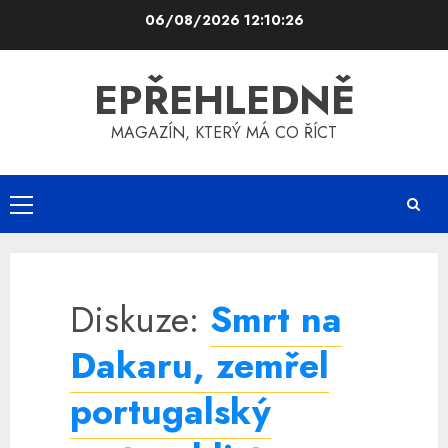
Skip
06/08/2026
12:10:26
to
content
EPŘEHLEDNĚ
MAGAZÍN, KTERÝ MÁ CO ŘÍCT
Primary
Menu
Diskuze:
Smrt na
Dakaru, zemřel
portugalský