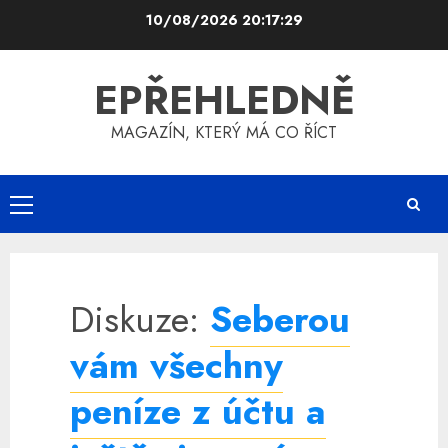
Skip
10/08/2026
20:17:29
to
content
EPŘEHLEDNĚ
MAGAZÍN, KTERÝ MÁ CO ŘÍCT
Primary
Menu
Diskuze:
Seberou
vám všechny
peníze z účtu a