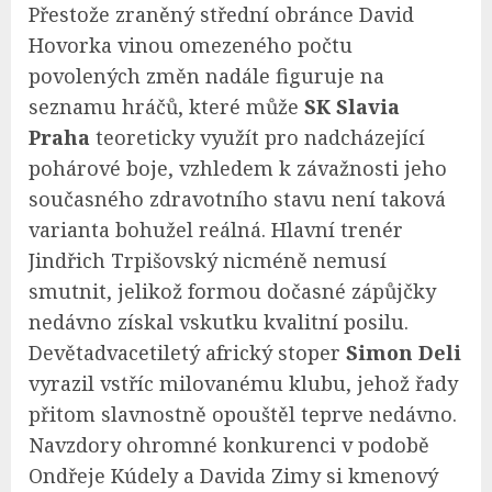
Přestože zraněný střední obránce David
Hovorka vinou omezeného počtu
povolených změn nadále figuruje na
seznamu hráčů, které může
SK Slavia
Praha
teoreticky využít pro nadcházející
pohárové boje, vzhledem k závažnosti jeho
současného zdravotního stavu není taková
varianta bohužel reálná. Hlavní trenér
Jindřich Trpišovský nicméně nemusí
smutnit, jelikož formou dočasné zápůjčky
nedávno získal vskutku kvalitní posilu.
Devětadvacetiletý africký stoper
Simon Deli
vyrazil vstříc milovanému klubu, jehož řady
přitom slavnostně opouštěl teprve nedávno.
Navzdory ohromné konkurenci v podobě
Ondřeje Kúdely a Davida Zimy si kmenový