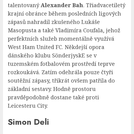
talentovaný
Alexander Bah
. Třiadvacetiletý
krajní obránce během posledních ligových
zápasů nahradil zkušeného Lukáše
Masopusta a také Vladimíra Coufala, jehož
perfektních služeb momentálně využívá
West Ham United FC. Někdejší opora
dánského klubu SönderjyskE se v
tuzemském fotbalovém prostředí teprve
rozkoukává. Zatím odehrála pouze čtyři
soutěžní zápasy, třikrát ovšem patřila do
základní sestavy. Hodně prostoru
pravděpodobně dostane také proti
Leicesteru City.
Simon Deli