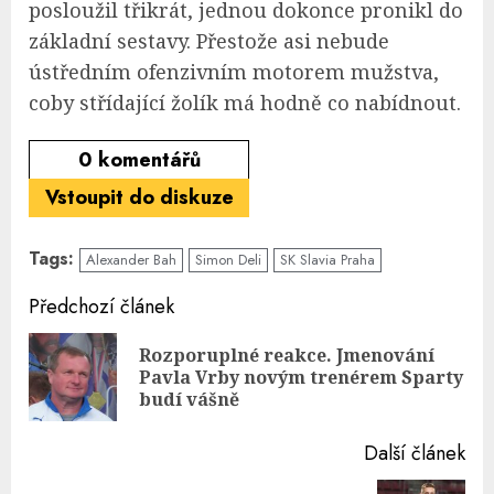
posloužil třikrát, jednou dokonce pronikl do
základní sestavy. Přestože asi nebude
ústředním ofenzivním motorem mužstva,
coby střídající žolík má hodně co nabídnout.
0
komentářů
Vstoupit do diskuze
Tags:
Alexander Bah
Simon Deli
SK Slavia Praha
Continue
Předchozí článek
Reading
Rozporuplné reakce. Jmenování
Pre
Pavla Vrby novým trenérem Sparty
pos
budí vášně
Další článek