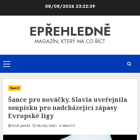
Skip
08/08/2026
23:22:39
to
content
EPŘEHLEDNĚ
MAGAZÍN, KTERÝ MÁ CO ŘÍCT
Primary
Menu
Sport
Šance pro nováčky. Slavia uveřejnila
soupisku pro nadcházející zápasy
Evropské ligy
FILIP JANÁS
05/02/2021
2 MINUTY