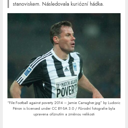
stanoviskem. Následovala kuriózní hádka.
“File:Football against poverty 2014 – Jamie Carragher.jpg”
by
Ludovic
Péron
is licensed under
CC BY-SA 3.0
/ Původní fotografie byla
upravena oříznutím a změnou velikosti