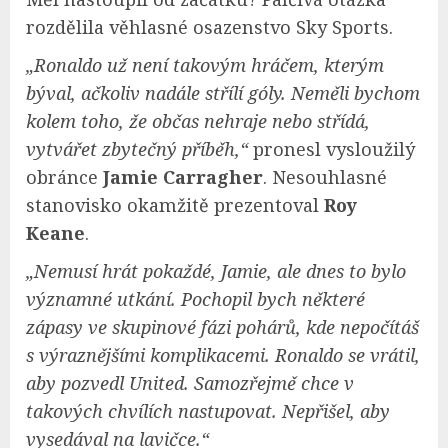
rozdělila věhlasné osazenstvo Sky Sports.
„Ronaldo už není takovým hráčem, kterým
býval, ačkoliv nadále střílí góly. Neměli bychom
kolem toho, že občas nehraje nebo
střídá,
vytvářet zbytečný příběh,“
pronesl vysloužilý
obránce
Jamie Carragher
. Nesouhlasné
stanovisko okamžitě prezentoval
Roy
Keane
.
„Nemusí hrát pokaždé, Jamie, ale dnes to bylo
významné utkání. Pochopil bych některé
zápasy ve skupinové fázi pohárů, kde nepočítáš
s výraznějšími komplikacemi. Ronaldo se vrátil,
aby pozvedl United. Samozřejmě chce v
takových chvílích nastupovat. Nepřišel, aby
vysedával na lavičce.“