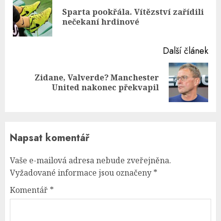
Reading
Sparta pookřála. Vítězství zařídili
Pre
nečekaní hrdinové
pos
Další článek
Zidane, Valverde? Manchester
Next
United nakonec překvapil
post:
Napsat komentář
Vaše e-mailová adresa nebude zveřejněna.
Vyžadované informace jsou označeny
*
Komentář
*