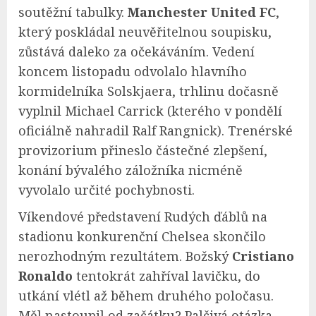
soutěžní tabulky.
Manchester United FC
,
který poskládal neuvěřitelnou soupisku,
zůstává daleko za očekáváním. Vedení
koncem listopadu odvolalo hlavního
kormidelníka Solskjaera, trhlinu dočasně
vyplnil Michael Carrick (kterého v pondělí
oficiálně nahradil Ralf Rangnick). Trenérské
provizorium přineslo částečné zlepšení,
konání bývalého záložníka nicméně
vyvolalo určité pochybnosti.
Víkendové představení Rudých ďáblů na
stadionu konkurenční Chelsea skončilo
nerozhodným rezultátem. Božský
Cristiano
Ronaldo
tentokrát zahříval lavičku, do
utkání vlétl až během druhého poločasu.
Měl nastoupil od začátku? Palčivá otázka