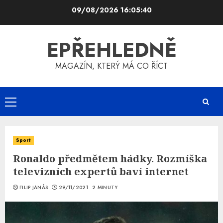
Skip
09/08/2026
16:05:41
to
content
EPŘEHLEDNĚ
MAGAZÍN, KTERÝ MÁ CO ŘÍCT
Primary
Menu
Sport
Ronaldo předmětem hádky. Rozmíška
televizních expertů baví internet
FILIP JANÁS
29/11/2021
2 MINUTY