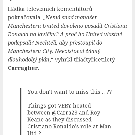
Hádka televizních komentátorů
pokračovala.
„Nemá snad manažer
Manchesteru United dovoleno posadit Cristiana
Ronalda na lavičku? A proč ho United vlastně
podepsali? Nechtěli, aby přestoupil do
Manchesteru City. Neexistoval žádný
dlouhodobý plán
,“ vyhrkl třiačtyřicetiletý
Carragher
.
You don't want to miss this… ??
Things got VERY heated
between
@Carra23
and Roy
Keane as they discussed
Cristiano Ronaldo's role at Man
Utd ?