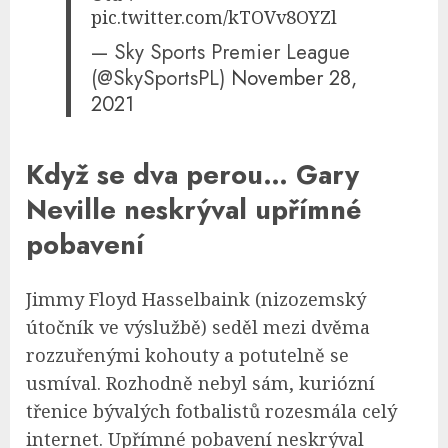
pic.twitter.com/kTOVv8OYZl
— Sky Sports Premier League
(@SkySportsPL)
November 28,
2021
Když se dva perou… Gary
Neville neskrýval upřímné
pobavení
Jimmy Floyd Hasselbaink (nizozemský
útočník ve výslužbě) seděl mezi dvěma
rozzuřenými kohouty a potutelně se
usmíval. Rozhodně nebyl sám, kuriózní
třenice bývalých fotbalistů rozesmála celý
internet. Upřímné pobavení neskrýval