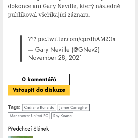
dokonce ani Gary Neville, který následně
publikoval všeříkající záznam.
???
pic.twitter.com/cprdhAM2Oa
— Gary Neville (@GNev2)
November 28, 2021
0
komentářů
Vstoupit do diskuze
Tags:
Cristiano Ronaldo
Jamie Carragher
Manchester United FC
Roy Keane
Continue
Předchozí článek