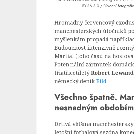
BY-SA 3.0
/ Původní fotografie
Hromadný červencový exodus?
manchesterských útočníků pod
myšlenkám propadá například
Budoucnost intenzivně rozmýš
Martial (toho času na hostová
Potenciální zármutek domácí
třiatřicetiletý
Robert Lewand
německý deník
Bild
.
Všechno špatně. Man
nesnadným obdobím
Drtivá většina manchesterský
letošní fotbalová sezóna koneč