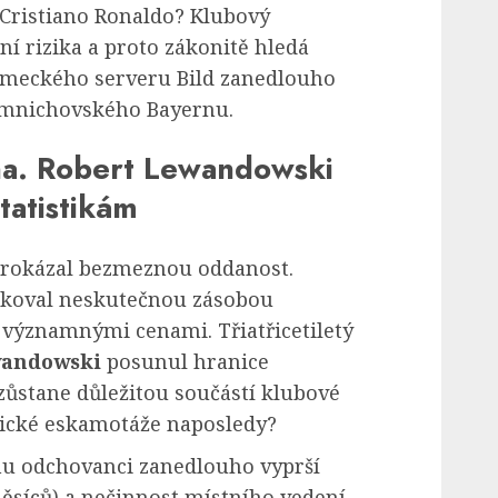
 Cristiano Ronaldo? Klubový
 rizika a proto zákonitě hledá
ěmeckého serveru Bild zanedlouho
u mnichovského Bayernu.
na. Robert Lewandowski
tatistikám
rokázal bezmeznou oddanost.
rkoval neskutečnou zásobou
významnými cenami. Třiatřicetiletý
wandowski
posunul hranice
ůstane důležitou součástí klubové
lnické eskamotáže naposledy?
u odchovanci zanedlouho vyprší
ěsíců) a nečinnost místního vedení