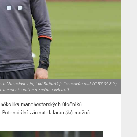
rn Muenchen-1.jpg" od Rufus46 je licencován pod CC BY-SA 3.0 /
upravena oříznutím a změnou velikosti
ěkolika manchesterských útočníků
 Potenciální zármutek fanoušků možná