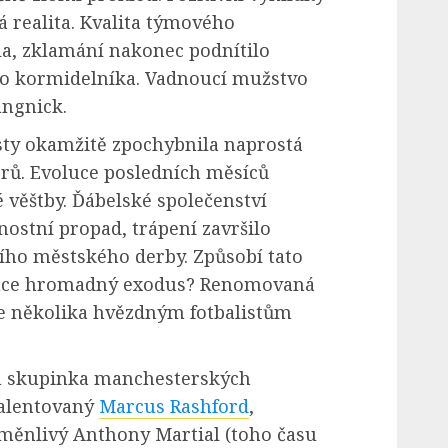
 realita. Kvalita týmového
a, zklamání nakonec podnítilo
o kormidelníka. Vadnoucí mužstvo
angnick.
ty okamžitě zpochybnila naprostá
orů. Evoluce posledních měsíců
é věštby. Ďábelské společenství
stní propad, trápení završilo
ho městského derby. Způsobí tato
ace hromadný exodus? Renomovaná
že několika hvězdným fotbalistům
m skupinka manchesterských
talentovaný
Marcus Rashford
,
oměnlivý Anthony Martial (toho času