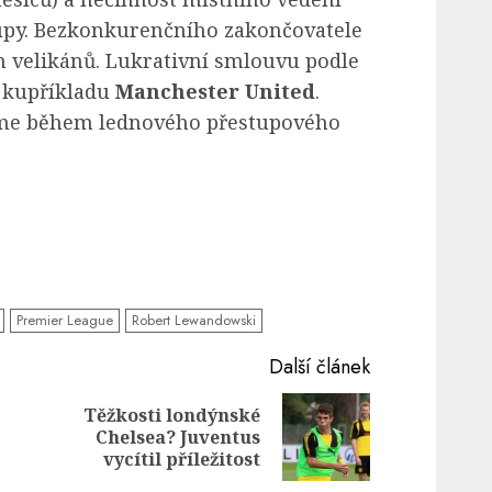
upy. Bezkonkurenčního zakončovatele
h velikánů. Lukrativní smlouvu podle
á kupříkladu
Manchester United
.
íme během lednového přestupového
Premier League
Robert Lewandowski
Další článek
Těžkosti londýnské
Next
Chelsea? Juventus
Previous
post:
vycítil příležitost
post: