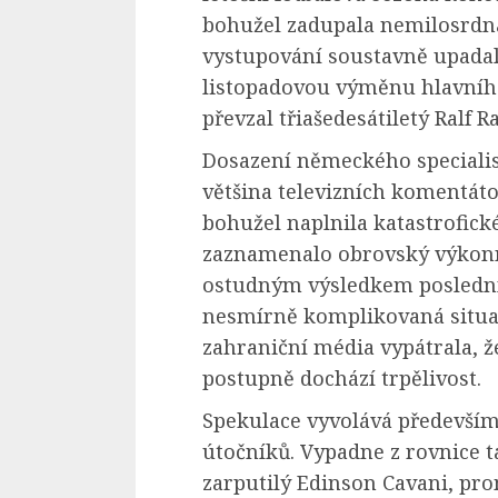
bohužel zadupala nemilosrdná
vystupování soustavně upadal
listopadovou výměnu hlavníh
převzal třiašedesátiletý Ralf R
Dosazení německého specialis
většina televizních komentát
bohužel naplnila katastrofick
zaznamenalo obrovský výkonno
ostudným výsledkem poslední
nesmírně komplikovaná situ
zahraniční média vypátrala, 
postupně dochází trpělivost.
Spekulace vyvolává předevší
útočníků. Vypadne z rovnice 
zarputilý Edinson Cavani, pr