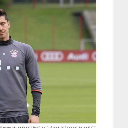
C Bayern Muenchen-1.jpg”
od
Rufus46
je licencován pod
CC