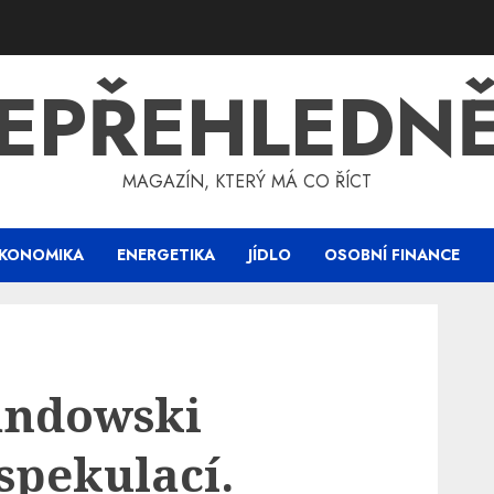
EPŘEHLEDN
MAGAZÍN, KTERÝ MÁ CO ŘÍCT
KONOMIKA
ENERGETIKA
JÍDLO
OSOBNÍ FINANCE
andowski
pekulací.