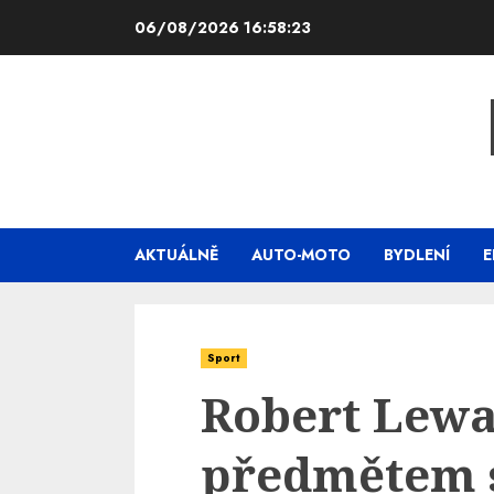
Skip
06/08/2026
16:58:24
to
content
AKTUÁLNĚ
AUTO-MOTO
BYDLENÍ
E
Sport
Robert Lew
předmětem s