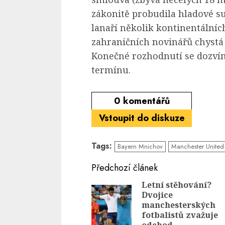
zákonitě probudila hladové s
lanaří několik kontinentálníc
zahraničních novinářů chyst
Konečné rozhodnutí se dozv
termínu.
0
komentářů
Vstoupit do diskuze
Tags:
Bayern Mnichov
Manchester United
Continue
Předchozí článek
Reading
Letní stěhování?
Dvojice
manchesterských
fotbalistů zvažuje
odchod