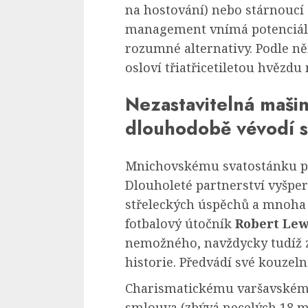
na hostování) nebo stárnoucí
management vnímá potenciální
rozumné alternativy. Podle n
osloví třiatřicetiletou hvězd
Nezastavitelná maši
dlouhodobě vévodí s
Mnichovskému svatostánku p
Dlouholeté partnerství vyšpe
střeleckých úspěchů a mnoha 
fotbalový útočník
Robert Le
nemožného, navždycky tudíž z
historie. Předvádí své kouze
Charismatickému varšavském
smlouva (zbývá necelých 18 m