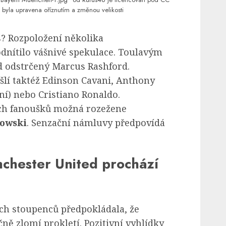
 byla upravena oříznutím a změnou velikosti
 Rozpoložení několika
nítilo vášnivé spekulace. Toulavým
 odstrčený Marcus Rashford.
lí taktéž Edinson Cavani, Anthony
ní) nebo Cristiano Ronaldo.
ch fanoušků možná rozežene
owski
. Senzační námluvy předpovídá
chester United prochází
ch stoupenců předpokládala, že
ně zlomí prokletí. Pozitivní vyhlídky