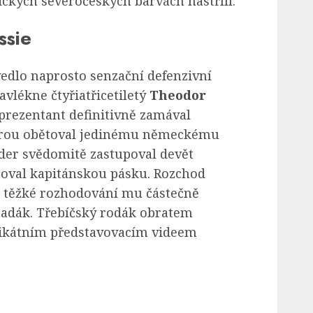
ických severočeských barvách nastřílí.
ssie
vedlo naprosto senzační defenzivní
avlékne čtyřiatřicetiletý
Theodor
eprezentant definitivně zamával
terou obětoval jedinému německému
der svědomitě zastupoval devět
oval kapitánskou pásku. Rozchod
, těžké rozhodování mu částečně
opadák. Třebíčský rodák obratem
nikátním představovacím videem