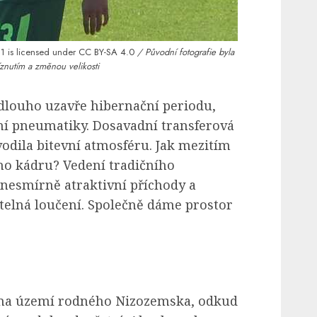
11
is licensed under
CC BY-SA 4.0
/ Původní fotografie byla
znutím a změnou velikosti
dlouho uzavře hibernační periodu,
ní pneumatiky. Dosavadní transferová
odila bitevní atmosféru. Jak mezitím
ho kádru? Vedení tradičního
nesmírně atraktivní příchody a
elná loučení. Společně dáme prostor
l na území rodného Nizozemska, odkud