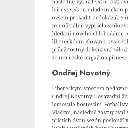
následně vyrazil vstříc ostro
leicesterskou mládežnickou p
ovšem prosadit nedokázal. S
mu oficiálně vypršela smlouva
hledání nového chlebodárce. 
libereckému Slovanu. Dvacetil
příležitostný defenzivní zálo
že mu české angažmá přinese š
Ondřej Novotný
Libereckým směrem nedávno vy
Ondřej Novotný. Dosavadní ži
lemovala hostování. Fotbalis
Vlašimi, následně zastupova
příštích dvou sezón poslouží