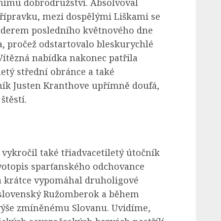
vnímu dobrodružství. Absolvoval
řípravku, mezi dospělými Liškami se
 úderem posledního květnového dne
, pročež odstartovalo bleskurychlé
Vítězná nabídka nakonec patřila
etý střední obránce a také
žník Justen Kranthove upřímně doufá,
těstí.
kročil také třiadvacetiletý útočník
votopis sparťanského odchovance
ta krátce vypomáhal druholigové
l slovenský Ružomberok a během
 výše zmíněnému Slovanu. Uvidíme,