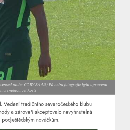
 licensed under CC BY-SA 4.0 / Původní fotografie byla upravena
m a změnou velikosti
l. Vedení tradičního severočeského klubu
chody a zároveň akceptovalo nevyhnutelná
r podještědským nováčkům.