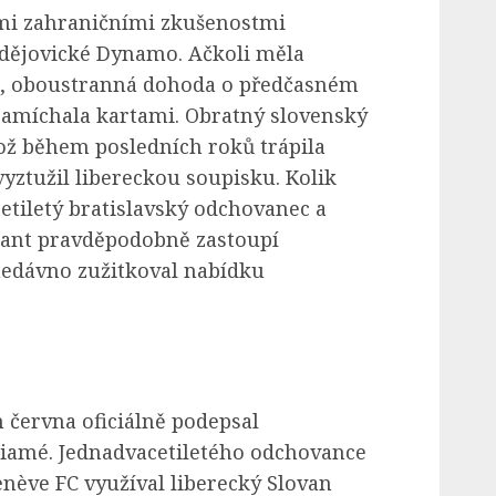
mi zahraničními zkušenostmi
dějovické Dynamo. Ačkoli měla
t, oboustranná dohoda o předčasném
amíchala kartami. Obratný slovenský
hož během posledních roků trápila
yztužil libereckou soupisku. Kolik
tiletý bratislavský odchovanec a
tant pravděpodobně zastoupí
edávno zužitkoval nabídku
června oficiálně podepsal
iamé. Jednadvacetiletého odchovance
ève FC využíval liberecký Slovan