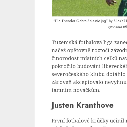
“File:Theodor Gebre Selassie.jpg”
by
Silesia7
upravena oří
Tuzemská fotbalová liga zane
načež opětovně roztočí závod
činorodost místních celků nav
pokročilo budování liberecké
severočeského klubu dotáhlo 
zároveň akceptovalo nevyhnut
tamním nováčkům.
Justen Kranthove
První fotbalové krůčky učini