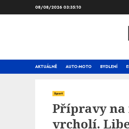
Skip
08/08/2026
03:35:11
to
content
AKTUÁLNĚ
AUTO-MOTO
BYDLENÍ
E
Sport
Přípravy na
vrcholí. Lib