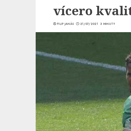
vícero kvali
FILIP JANÁS
21/07/2021
3 MINUTY