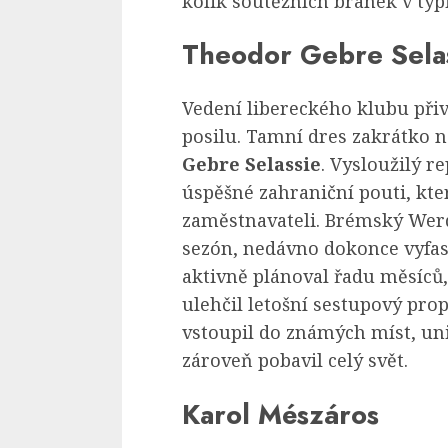
kolik soutěžních branek v typ
Theodor Gebre Sela
Vedení libereckého klubu při
posilu. Tamní dres zakrátko n
Gebre Selassie
. Vysloužilý r
úspěšné zahraniční pouti, k
zaměstnavateli. Brémský Wer
sezón, nedávno dokonce vyfas
aktivně plánoval řadu měsíců
ulehčil letošní sestupový pr
vstoupil do známých míst, u
zároveň pobavil celý svět.
Karol Mészáros