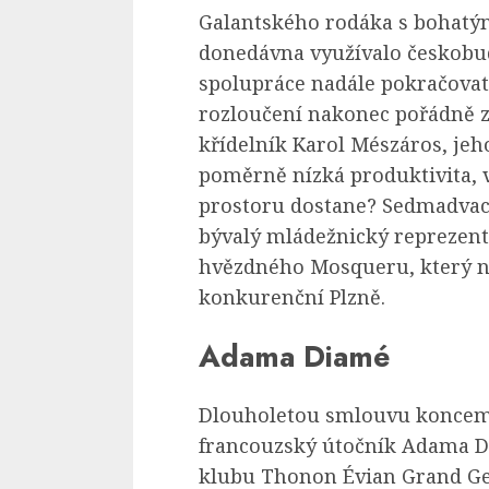
Galantského rodáka s bohatý
donedávna využívalo českobu
spolupráce nadále pokračova
rozloučení nakonec pořádně z
křídelník Karol Mészáros, je
poměrně nízká produktivita, v
prostoru dostane? Sedmadvace
bývalý mládežnický reprezen
hvězdného Mosqueru, který n
konkurenční Plzně.
Adama Diamé
Dlouholetou smlouvu koncem 
francouzský útočník Adama D
klubu Thonon Évian Grand Gen