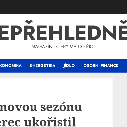
EPŘEHLEDN
MAGAZÍN, KTERÝ MÁ CO ŘÍCT
KONOMIKA
ENERGETIKA
JÍDLO
OSOBNÍ FINANCE
 novou sezónu
erec ukořistil