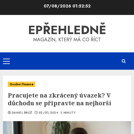
Skip
07/08/2026
01:52:52
to
content
EPŘEHLEDNĚ
MAGAZÍN, KTERÝ MÁ CO ŘÍCT
Primary
Menu
Osobní finance
Pracujete na zkrácený úvazek? V
důchodu se připravte na nejhorší
DANIEL BROŽ
02/07/2024
3 MINUTY