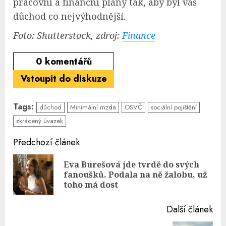
pracovní a finanční plány tak, aby byl váš
důchod co nejvýhodnější.
Foto: Shutterstock, zdroj:
Finance
0
komentářů
Vstoupit do diskuze
Tags:
důchod
Minimální mzda
OSVČ
sociální pojištění
zkrácený úvazek
Continue
Předchozí článek
Reading
Eva Burešová jde tvrdě do svých
Pre
fanoušků. Podala na ně žalobu, už
pos
toho má dost
Další článek